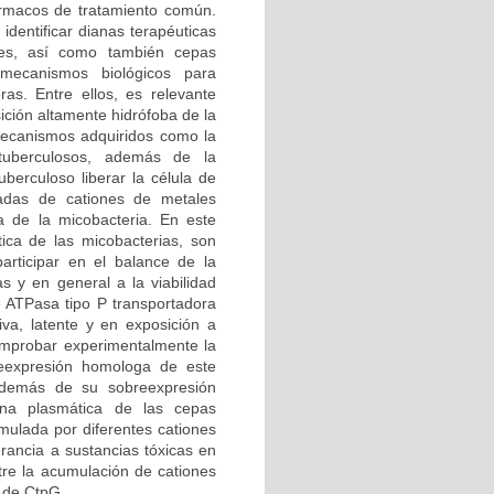
fármacos de tratamiento común.
 identificar dianas terapéuticas
entes, así como también cepas
 mecanismos biológicos para
ras. Entre ellos, es relevante
ción altamente hidrófoba de la
 mecanismos adquiridos como la
tuberculosos, además de la
uberculoso liberar la célula de
vadas de cationes de metales
 de la micobacteria. En este
ica de las micobacterias, son
articipar en el balance de la
s y en general a la viabilidad
e ATPasa tipo P transportadora
iva, latente y en exposición a
comprobar experimentalmente la
breexpresión homologa de este
además de su sobreexpresión
ana plasmática de las cepas
mulada por diferentes cationes
rancia a sustancias tóxicas en
tre la acumulación de cationes
d de CtpG.