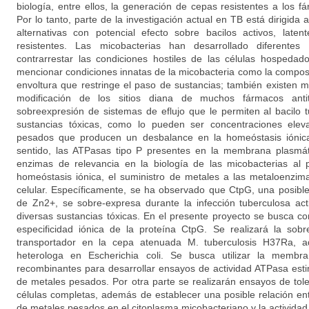
biología, entre ellos, la generación de cepas resistentes a los 
Por lo tanto, parte de la investigación actual en TB está dirigida a
alternativas con potencial efecto sobre bacilos activos, lat
resistentes. Las micobacterias han desarrollado diferentes
contrarrestar las condiciones hostiles de las células hospedado
mencionar condiciones innatas de la micobacteria como la composi
envoltura que restringe el paso de sustancias; también existen
modificación de los sitios diana de muchos fármacos anti
sobreexpresión de sistemas de eflujo que le permiten al bacilo t
sustancias tóxicas, como lo pueden ser concentraciones ele
pesados que producen un desbalance en la homeóstasis iónica
sentido, las ATPasas tipo P presentes en la membrana plasmát
enzimas de relevancia en la biología de las micobacterias al p
homeóstasis iónica, el suministro de metales a las metaloenzima
celular. Específicamente, se ha observado que CtpG, una posibl
de Zn2+, se sobre-expresa durante la infección tuberculosa act
diversas sustancias tóxicas. En el presente proyecto se busca 
especificidad iónica de la proteína CtpG. Se realizará la so
transportador en la cepa atenuada M. tuberculosis H37Ra, 
heterologa en Escherichia coli. Se busca utilizar la membr
recombinantes para desarrollar ensayos de actividad ATPasa esti
de metales pesados. Por otra parte se realizarán ensayos de tole
células completas, además de establecer una posible relación en
de metales pesados en el citoplasma micobacteriano y la activida