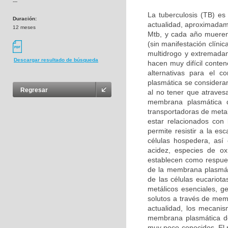
---
La tuberculosis (TB) e
Duración:
actualidad, aproximadame
12 meses
Mtb, y cada año mueren
(sin manifestación clíni
multidrogo y extremada
Descargar resultado de búsqueda
hacen muy difícil conten
alternativas para el c
plasmática se considera
Regresar
al no tener que atravesa
membrana plasmática 
transportadoras de meta
estar relacionados con l
permite resistir a la es
células hospedera, así
acidez, especies de ox
establecen como respuest
de la membrana plasmáti
de las células eucariot
metálicos esenciales, g
solutos a través de memb
actualidad, los mecani
membrana plasmática de
muy poco conocidos. El p