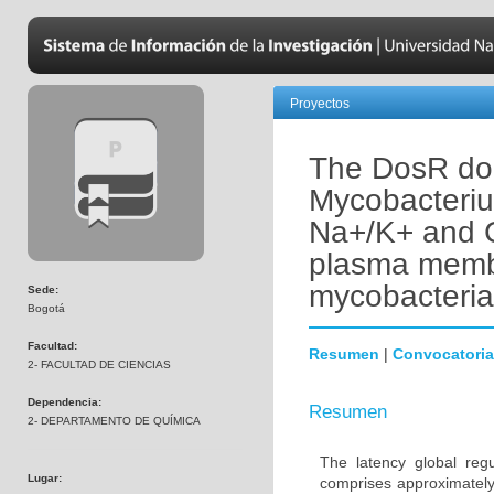
Proyectos
The DosR dor
Mycobacteriu
Na+/K+ and C
plasma membr
mycobacteria
Sede:
Bogotá
Facultad:
Resumen
|
Convocatoria
2- FACULTAD DE CIENCIAS
Dependencia:
Resumen
2- DEPARTAMENTO DE QUÍMICA
The latency global reg
Lugar:
comprises approximately 