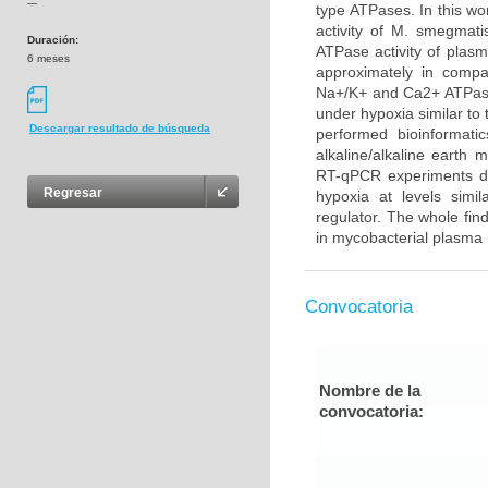
---
type ATPases. In this wo
activity of M. smegma
Duración:
ATPase activity of plas
6 meses
approximately in compar
Na+/K+ and Ca2+ ATPase 
under hypoxia similar to 
Descargar resultado de búsqueda
performed bioinformati
alkaline/alkaline earth
RT-qPCR experiments de
Regresar
hypoxia at levels simi
regulator. The whole fi
in mycobacterial plasma
Convocatoria
Nombre de la
convocatoria: