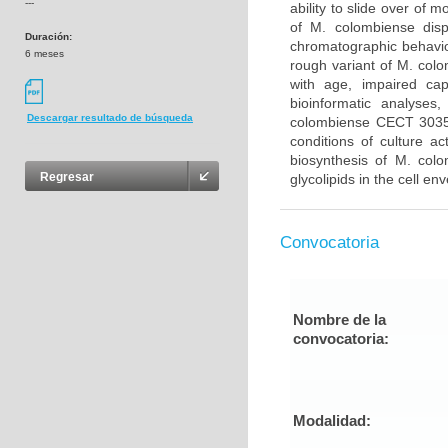
---
ability to slide over of 
of M. colombiense disp
Duración:
chromatographic behavior
6 meses
rough variant of M. col
with age, impaired cap
bioinformatic analyses
Descargar resultado de búsqueda
colombiense CECT 3035 
conditions of culture a
biosynthesis of M. colo
Regresar
glycolipids in the cell en
Convocatoria
Nombre de la
convocatoria:
Modalidad: