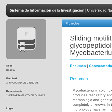
Proyectos
Sliding motili
glycopeptidol
Mycobacteriu
Resumen
|
Convocatoria
Sede:
Bogotá
Resumen
Facultad:
2- FACULTAD DE CIENCIAS
Mycobacterium colombi
Dependencia:
produces respiratory an
2- DEPARTAMENTO DE QUÍMICA
morphologic and genetic 
completely unknown. In t
Lugar:
morphology have an incr