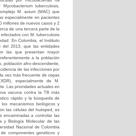
ducidas por micobacterias ha
 Mycobacterium tuberculosis,
l complejo M. avium (MAC) que
tas especialmente en pacientes
 millones de nuevos casos y 2
erca de una tercera parte de la
infectados con M. tuberculosis
edad. En Colombia, el Instituto
8 del 2013, que las entidades
 son las que presentan mayor
preferentemente a la población
s, población afro-descendiente,
incidencia de las infecciones por
ada vez más frecuente de cepas
 (XDR), especialmente de M.
nte. Las prioridades actuales en
nueva vacuna contra la TB más
óstico rápido y la búsqueda de
e los mecanismos biológicos y
con las células del huésped, es
as encaminadas a controlar las
a y Biología Molecular de las
ersidad Nacional de Colombia
 de componentes genéticos y