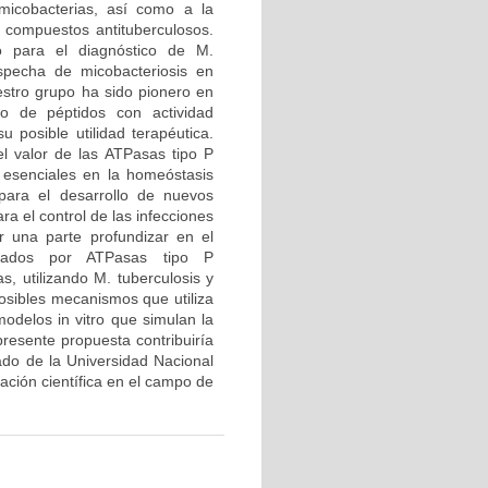
 micobacterias, así como a la
 compuestos antituberculosos.
 para el diagnóstico de M.
specha de micobacteriosis en
estro grupo ha sido pionero en
o de péptidos con actividad
 posible utilidad terapéutica.
el valor de las ATPasas tipo P
 esenciales en la homeóstasis
para el desarrollo de nuevos
a el control de las infecciones
r una parte profundizar en el
iados por ATPasas tipo P
, utilizando M. tuberculosis y
sibles mecanismos que utiliza
modelos in vitro que simulan la
presente propuesta contribuiría
rado de la Universidad Nacional
gación científica en el campo de