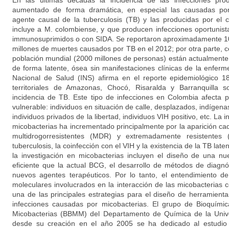
En las últimas décadas la incidencia de las infecciones pro
aumentado de forma dramática, en especial las causadas por
agente causal de la tuberculosis (TB) y las producidas por e
incluye a M. colombiense, y que producen infecciones oportunis
immunosuprimidos o con SIDA. Se reportaron aproximadamente 10
millones de muertes causados por TB en el 2012; por otra parte, c
población mundial (2000 millones de personas) están actualmente 
de forma latente, ósea sin manifestaciones clínicas de la enferm
Nacional de Salud (INS) afirma en el reporte epidemiológico 1
territoriales de Amazonas, Chocó, Risaralda y Barranquilla
incidencia de TB. Este tipo de infecciones en Colombia afecta 
vulnerable: individuos en situación de calle, desplazados, indígena
individuos privados de la libertad, individuos VIH positivo, etc. La 
micobacterias ha incrementado principalmente por la aparición c
multidrogorresistentes (MDR) y extremadamente resistentes
tuberculosis, la coinfección con el VIH y la existencia de la TB late
la investigación en micobacterias incluyen el diseño de una 
eficiente que la actual BCG, el desarrollo de métodos de diagn
nuevos agentes terapéuticos. Por lo tanto, el entendimiento d
moleculares involucrados en la interacción de las micobacterias 
una de las principales estrategias para el diseño de herramient
infecciones causadas por micobacterias. El grupo de Bioquímic
Micobacterias (BBMM) del Departamento de Química de la Univ
desde su creación en el año 2005 se ha dedicado al estudio