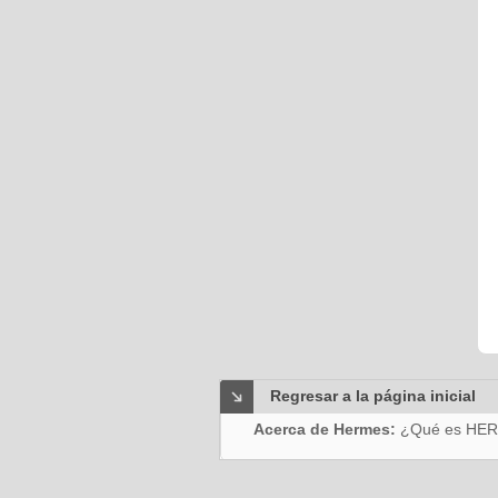
Regresar a la página inicial
Acerca de Hermes:
¿Qué es HE