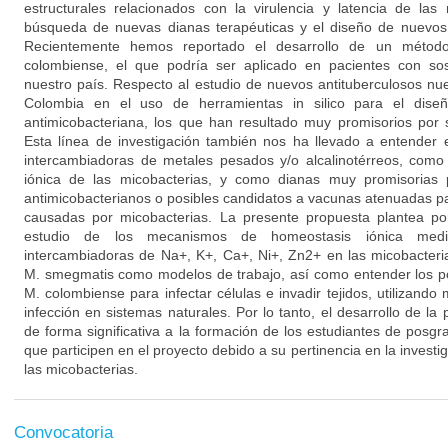
estructurales relacionados con la virulencia y latencia de las
búsqueda de nuevas dianas terapéuticas y el diseño de nuevos
Recientemente hemos reportado el desarrollo de un método
colombiense, el que podría ser aplicado en pacientes con so
nuestro país. Respecto al estudio de nuevos antituberculosos nu
Colombia en el uso de herramientas in silico para el diseñ
antimicobacteriana, los que han resultado muy promisorios por su
Esta línea de investigación también nos ha llevado a entender 
intercambiadoras de metales pesados y/o alcalinotérreos, como
iónica de las micobacterias, y como dianas muy promisorias 
antimicobacterianos o posibles candidatos a vacunas atenuadas par
causadas por micobacterias. La presente propuesta plantea po
estudio de los mecanismos de homeostasis iónica med
intercambiadoras de Na+, K+, Ca+, Ni+, Zn2+ en las micobacterias
M. smegmatis como modelos de trabajo, así como entender los po
M. colombiense para infectar células e invadir tejidos, utilizando 
infección en sistemas naturales. Por lo tanto, el desarrollo de la 
de forma significativa a la formación de los estudiantes de posg
que participen en el proyecto debido a su pertinencia en la investi
las micobacterias.
Convocatoria