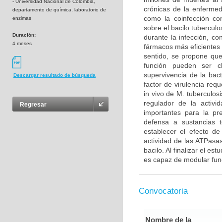
- Universidad Nacional de Colombia,
crónicas de la enfermed
departamento de química, laboratorio de
como la coinfección co
enzimas
sobre el bacilo tubercul
Duración:
durante la infección, co
4 meses
fármacos más eficientes 
sentido, se propone qu
función pueden ser c
supervivencia de la bac
Descargar resultado de búsqueda
factor de virulencia req
in vivo de M. tuberculos
regulador de la activ
Regresar
importantes para la pre
defensa a sustancias t
establecer el efecto d
actividad de las ATPasas
bacilo. Al finalizar el es
es capaz de modular func
Convocatoria
Nombre de la