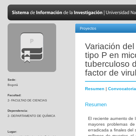
Proyectos
Variación de
tipo P en mic
tuberculoso 
factor de vir
Sede:
Bogotá
Resumen
|
Convocatoria
Facultad:
2- FACULTAD DE CIENCIAS
Resumen
Dependencia:
2- DEPARTAMENTO DE QUÍMICA
El reciente aumento de l
mayores problemas de 
erradicada a finales del
Lugar:
millones de muertes al 