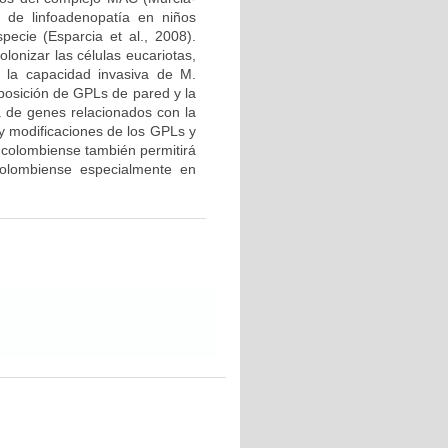
 de linfoadenopatía en niños
cie (Esparcia et al., 2008).
lonizar las células eucariotas,
r la capacidad invasiva de M.
mposición de GPLs de pared y la
a de genes relacionados con la
 y modificaciones de los GPLs y
. colombiense también permitirá
colombiense especialmente en