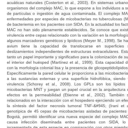
acuáticas naturales (Costerton et al., 2003). En sistemas urba
organismos del complejo MAC, lo que expone a los individuos a s
de partículas o ingestión de agua contaminada. El complejo 
enfermedades por especies de micobacterias no tuberculosas (MN
de bacteriemia en los pacientes con SIDA. En la actualidad los fact
MAC no han sido plenamente establecidos. Se conoce que exist
virulencia entre cepas relacionado con la variación en la morfología 
algunos marcadores genéticos y lipídicos (Meyer M., 1998). Se 
avium tiene la capacidad de translocarse en superficies
deslizamientos independientes de estructuras extracelulares. Est
tanto un papel importante y significativo para la colonización de s
el interior del huésped (Martínez et al., 1999). Esta capacidad 
con la morfología colonial lisa y la presencia de glicopeptidolípidos
Específicamente la pared celular le proporciona a las micobacter
a las sustancias externas y una superficie hidrofóbica, siendo
virulencia (Schorey et al., 2008). Los GPLs son los lípido
micobacterias MNT y juegan un papel crucial en la arquitectura d
efectos en la permeabilidad (Etienne et al., 2002). Tambié
relacionados en la interacción con el hospedero ejerciendo un efe
la síntesis del factor necrosis tumoral TNF-&#945; (Irani et a
genotípica de 45 cepas de micobacterias aisladas de pacientes 
Bogotá, permitió identificar una nueva especie del complejo M
causa infección diseminada entre pacientes con SIDA, lo 
incrementada de esta especie en comparación con otros miembr