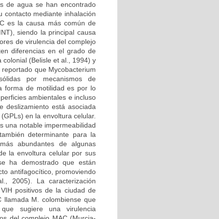
nos de agua se han encontrado
u contacto mediante inhalación
MAC es la causa más común de
T), siendo la principal causa
ores de virulencia del complejo
en diferencias en el grado de
colonial (Belisle et al., 1994) y
ha reportado que Mycobacterium
 sólidas por mecanismos de
a forma de motilidad es por lo
uperficies ambientales e incluso
de deslizamiento está asociada
 (GPLs) en la envoltura celular.
ias una notable impermeabilidad
 también determinante para la
s más abundantes de algunas
e la envoltura celular por sus
n se ha demostrado que están
cto antifagocítico, promoviendo
l., 2005). La caracterización
VIH positivos de la ciudad de
AC llamada M. colombiense que
que sugiere una virulencia
os del complejo MAC (Murcia-