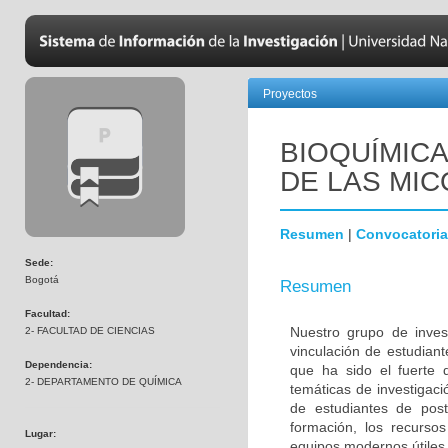
Proyectos
BIOQUÍMICA
DE LAS MI
Resumen
|
Convocatoria
Sede:
Bogotá
Resumen
Facultad:
Nuestro grupo de inves
2- FACULTAD DE CIENCIAS
vinculación de estudiant
Dependencia:
que ha sido el fuerte d
2- DEPARTAMENTO DE QUÍMICA
temáticas de investigac
de estudiantes de po
formación, los recursos
Lugar:
equipos modernos útiles 