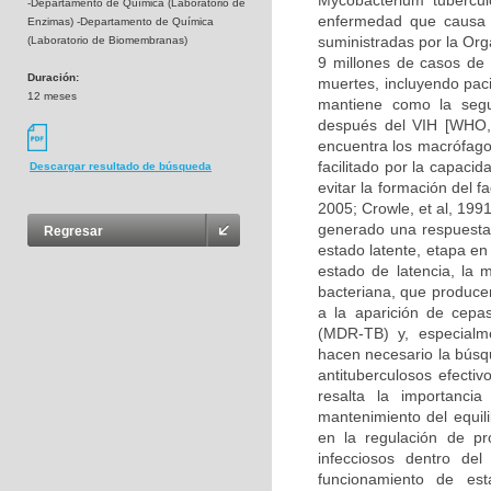
Mycobacterium tubercul
-Departamento de Química (Laboratorio de
enfermedad que causa 
Enzimas) -Departamento de Química
suministradas por la Or
(Laboratorio de Biomembranas)
9 millones de casos de 
Duración:
muertes, incluyendo paci
12 meses
mantiene como la seg
después del VIH [WHO, 
encuentra los macrófago
facilitado por la capacid
Descargar resultado de búsqueda
evitar la formación del 
2005; Crowle, et al, 199
generado una respuesta 
Regresar
estado latente, etapa en 
estado de latencia, la 
bacteriana, que producen 
a la aparición de cepas
(MDR-TB) y, especialme
hacen necesario la búsq
antituberculosos efecti
resalta la importanci
mantenimiento del equili
en la regulación de pr
infecciosos dentro del
funcionamiento de est