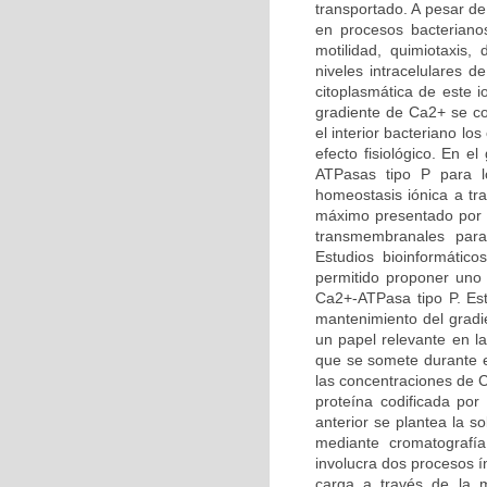
transportado. A pesar de
en procesos bacterianos
motilidad, quimiotaxis, 
niveles intracelulares 
citoplasmática de este i
gradiente de Ca2+ se co
el interior bacteriano l
efecto fisiológico. En 
ATPasas tipo P para l
homeostasis iónica a tr
máximo presentado por ba
transmembranales para 
Estudios bioinformátic
permitido proponer uno 
Ca2+-ATPasa tipo P. Est
mantenimiento del gradi
un papel relevante en la
que se somete durante e
las concentraciones de C
proteína codificada por
anterior se plantea la s
mediante cromatografí
involucra dos procesos í
carga a través de la m