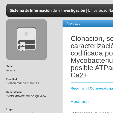
Proyectos
Clonación, s
caracterizaci
codificada p
Mycobacteriu
posible ATPa
Sede:
Bogotá
Ca2+
Facultad:
2- FACULTAD DE CIENCIAS
Resumen
|
Convocatoria
Dependencia:
2- DEPARTAMENTO DE QUÍMICA
Resumen
Lugar: