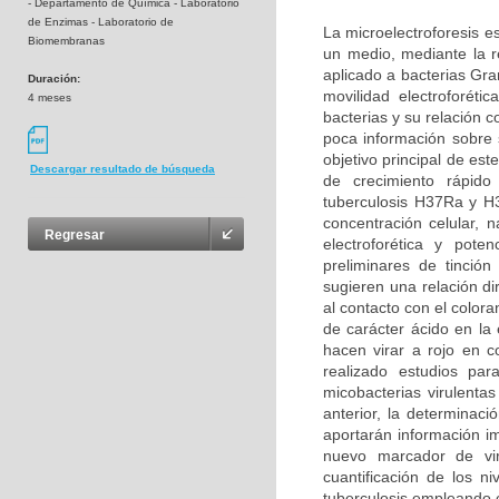
- Departamento de Química - Laboratorio
de Enzimas - Laboratorio de
La microelectroforesis e
Biomembranas
un medio, mediante la r
aplicado a bacterias Gr
Duración:
movilidad electroforéti
4 meses
bacterias y su relación 
poca información sobre s
objetivo principal de est
Descargar resultado de búsqueda
de crecimiento rápid
tuberculosis H37Ra y H3
concentración celular, n
Regresar
electroforética y pote
preliminares de tinción
sugieren una relación di
al contacto con el color
de carácter ácido en la 
hacen virar a rojo en c
realizado estudios par
micobacterias virulenta
anterior, la determinaci
aportarán información im
nuevo marcador de viru
cuantificación de los n
tuberculosis empleando 