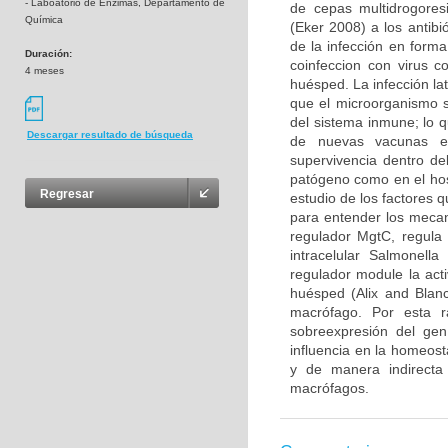
- Laboatorio de Enzimas, Departamento de
de cepas multidrogore
Química
(Eker 2008) a los antibi
de la infección en forma
Duración:
coinfeccion con virus 
4 meses
huésped. La infección lat
que el microorganismo 
del sistema inmune; lo q
Descargar resultado de búsqueda
de nuevas vacunas e
supervivencia dentro de
patógeno como en el hos
Regresar
estudio de los factores 
para entender los mecan
regulador MgtC, regula 
intracelular Salmonell
regulador module la act
huésped (Alix and Blan
macrófago. Por esta r
sobreexpresión del ge
influencia en la homeost
y de manera indirecta 
macrófagos.