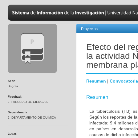
Proyectos
Efecto del re
la actividad 
membrana pla
Resumen
|
Convocatoria
Sede:
Bogotá
Resumen
Facultad:
2- FACULTAD DE CIENCIAS
La tuberculosis (TB) e
Dependencia:
Según los reportes de la
2- DEPARTAMENTO DE QUÍMICA
infectada; 9,4 millones
en países en desarrol
Lugar:
causas de dicha infección