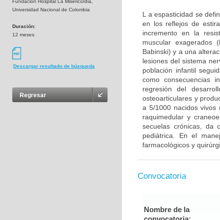
Fundación Hospital La Misericordia,
Universidad Nacional de Colombia
L a espasticidad se def
en los reflejos de esti
Duración:
incremento en la resist
12 meses
muscular exagerados (h
Babinski) y a una altera
lesiones del sistema ner
Descargar resultado de búsqueda
población infantil segu
como consecuencias int
regresión del desarrol
Regresar
osteoarticulares y produ
a 5/1000 nacidos vivos 
raquimedular y craneoe
secuelas crónicas, da 
pediátrica. En el manej
farmacológicos y quirúrg
Convocatoria
Nombre de la
convocatoria: