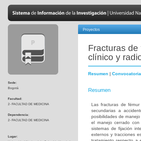
Proyectos
Fracturas de
clínico y radi
Resumen
|
Convocatoria
Sede:
Bogotá
Resumen
Facultad:
Las fracturas de fémur
2- FACULTAD DE MEDICINA
secundarias a accident
Dependencia:
posibilidades de manejo
2- FACULTAD DE MEDICINA
el manejo cerrado con i
sistemas de fijación i
externos y tracciones e
Lugar:
tratamiento respecto a 