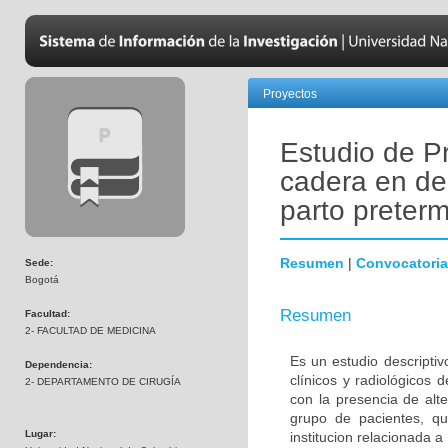
Proyectos
Estudio de Pr
cadera en de
parto preter
Resumen
|
Convocatoria
Sede:
Bogotá
Resumen
Facultad:
2- FACULTAD DE MEDICINA
Es un estudio descriptiv
Dependencia:
clínicos y radiológicos 
2- DEPARTAMENTO DE CIRUGÍA
con la presencia de alte
grupo de pacientes, q
Lugar:
institucion relacionada a