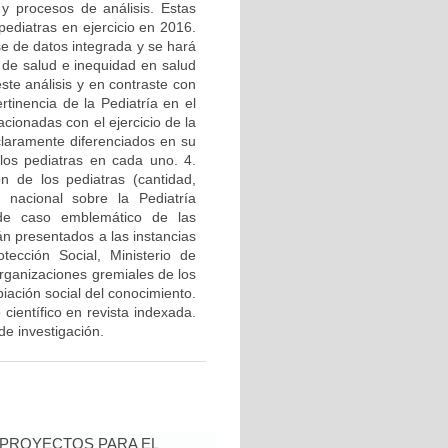
 y procesos de análisis. Estas
 pediatras en ejercicio en 2016.
se de datos integrada y se hará
ón de salud e inequidad en salud
ste análisis y en contraste con
ertinencia de la Pediatría en el
acionadas con el ejercicio de la
claramente diferenciados en su
 los pediatras en cada uno. 4.
n de los pediatras (cantidad,
a nacional sobre la Pediatría
 de caso emblemático de las
án presentados a las instancias
ección Social, Ministerio de
rganizaciones gremiales de los
iación social del conocimiento.
científico en revista indexada.
de investigación.
 PROYECTOS PARA EL