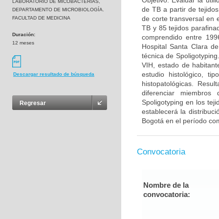
Objetivo: Evaluar la uti
LABORATORIO DE MICOBACTERIAS,
de TB a partir de tejido
DEPARTAMENTO DE MICROBIOLOGÍA.
de corte transversal en 
FACULTAD DE MEDICINA
TB y 85 tejidos parafina
Duración:
comprendido entre 1996
12 meses
Hospital Santa Clara de
técnica de Spoligotyping
VIH, estado de habitante
estudio histológico, ti
Descargar resultado de búsqueda
histopatológicas. Resu
diferenciar miembros 
Spoligotyping en los te
Regresar
establecerá la distribuc
Bogotá en el período co
Convocatoria
Nombre de la
convocatoria: