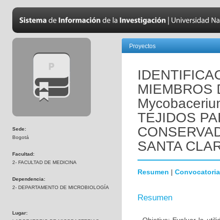
Proyectos
IDENTIFIC
MIEMBROS 
Mycobaceriu
TEJIDOS P
CONSERVAD
Sede:
Bogotá
SANTA CLA
Facultad:
2- FACULTAD DE MEDICINA
Resumen
|
Convocatoria
Dependencia:
2- DEPARTAMENTO DE MICROBIOLOGÍA
Resumen
Lugar: