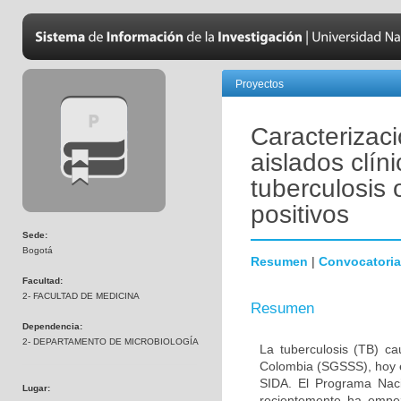
Proyectos
Caracterizaci
aislados clí
tuberculosis 
positivos
Sede:
Bogotá
Resumen
|
Convocatoria
Facultad:
2- FACULTAD DE MEDICINA
Resumen
Dependencia:
2- DEPARTAMENTO DE MICROBIOLOGÍA
La tuberculosis (TB) c
Colombia (SGSSS), hoy e
SIDA. El Programa Nacio
Lugar:
recientemente ha empe