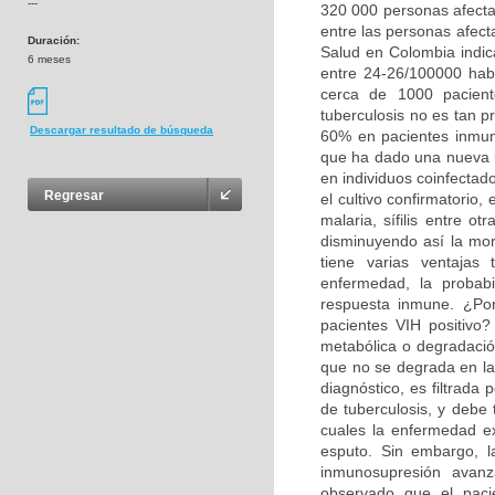
---
320 000 personas afectad
entre las personas afect
Duración:
Salud en Colombia indic
6 meses
entre 24-26/100000 hab
cerca de 1000 pacient
tuberculosis no es tan pr
Descargar resultado de búsqueda
60% en pacientes inmun
que ha dado una nueva u
en individuos coinfectad
Regresar
el cultivo confirmatorio,
malaria, sífilis entre o
disminuyendo así la mor
tiene varias ventajas 
enfermedad, la probabi
respuesta inmune. ¿Po
pacientes VIH positivo?
metabólica o degradació
que no se degrada en la
diagnóstico, es filtrada
de tuberculosis, y debe 
cuales la enfermedad ex
esputo. Sin embargo, l
inmunosupresión avan
observado que el paci