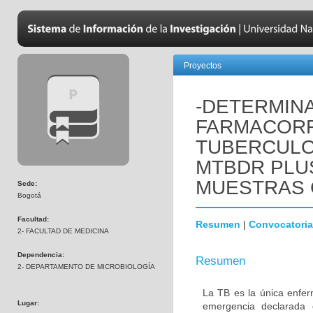
Proyectos
-DETERMIN
FARMACORR
TUBERCULO
MTBDR PLUS
MUESTRAS 
Sede:
Bogotá
Facultad:
Resumen
|
Convocatoria
2- FACULTAD DE MEDICINA
Dependencia:
Resumen
2- DEPARTAMENTO DE MICROBIOLOGÍA
La TB es la única enfe
Lugar:
emergencia declarada 