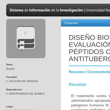
Proyectos
DISEÑO BIO
EVALUACIÓN
PÉPTIDOS C
ANTITUBER
Sede:
Bogotá
Resumen
|
Convocatoria
Facultad:
2- FACULTAD DE CIENCIAS
Resumen
Dependencia:
2- DEPARTAMENTO DE QUÍMICA
El tratamiento contra
administrados apropiada
patógenos humanos M. t
Lugar:
resistencia antibiótica