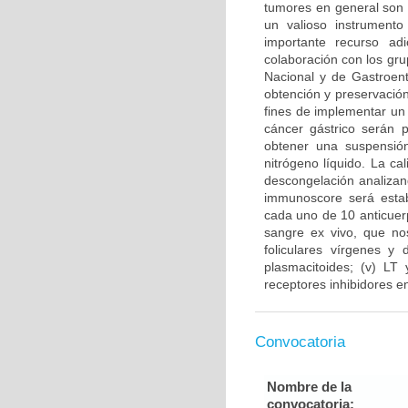
tumores en general son 
un valioso instrument
importante recurso ad
colaboración con los gru
Nacional y de Gastroent
obtención y preservación
fines de implementar un
cáncer gástrico serán 
obtener una suspensión
nitrógeno líquido. La ca
descongelación analizand
immunoscore será estab
cada uno de 10 anticuer
sangre ex vivo, que nos
foliculares vírgenes y 
plasmacitoides; (v) LT
receptores inhibidores en
Convocatoria
Nombre de la
convocatoria: