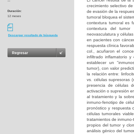
El cáncer resulta de la
---
crecimiento selectivo de
de evasión de la respues
Duración:
12 meses
tumoral bloquea el sist
contextura tumoral es f
contextura del tumor 
neovasculatura y células
Descargar resultado de búsqueda
en pacientes con cáncer
respuesta clínica favora
col., acuñaron el conce
Regresar
infiltrado inflamatorio
establecer un “inmunosc
tumor), con valor predic
la relación entre: linf
vs. células supresoras (
presencia de células 
activación o supresión e
al tratamiento y la sobre
inmuno-fenotipo de célul
pronóstico y respuesta c
células tumorales viabl
tratamientos de inmuno-t
propios del tumor y clon
análisis génico del tumo