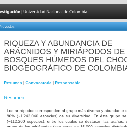
Proyectos
RIQUEZA Y ABUNDANCIA DE
ARÁCNIDOS Y MIRIÁPODOS DE
BOSQUES HÚMEDOS DEL CHO
BIOGEOGRÁFICO DE COLOMBI
Resumen
|
Convocatoria
|
Responsable
Resumen
Los artrópodos corresponden al grupo más diverso y abundante d
80% (~1’242,040 especies) de su diversidad. En éste grupo se
(~112,200 especies), entre los cuales se destacan las arañas, e
grupo de los miriápodos (con cerca de 16,000 especies distribui