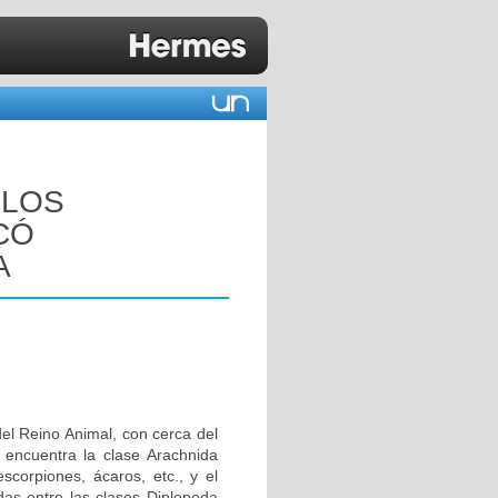
 LOS
CÓ
A
el Reino Animal, con cerca del
 encuentra la clase Arachnida
scorpiones, ácaros, etc., y el
das entre las clases Diplopoda