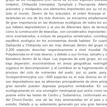
(milpiés), Chilopoda (ciempiés), Symphyla y Pauropoda. Adem
arácnidos y miriápodos son elementos importantes por su rol ec
todo el mundo. Dentro de los arácnidos, el orden Araneae al 
tarántulas es uno de los más diversos; se encuentra ampliamente
de gran importancia en las dinámicas ecológicas de todos los ec
sus hábitos depredadores y al uso de diferentes tipos de técnic
como la construcción de telarañas, son considerados importantes
otros invertebrados, e incluso de pequeños vertebrados, contribu
equilibrio ecológico en los ecosistemas donde habitan. En cuant
Diplopoda y Chilopoda son las más diversas dentro del grupo 
3,200 especies descritas respectivamente a nivel mundial. D
Polydesmida es el más diverso, y debido a sus formas, tamaño y c
llamativos dentro de la clase. Las especies de este grupo, en co
baja dispersión, encontrándose en áreas geográficas restring
orgánica en descomposición, y al contribuir en la fragmentación de
proceso del ciclo de nutrientes del suelo; por su parte, par
Scolopendromorpha con ~600 especies es el más diverso en el 
son depredadores que se alimentan principalmente de otros artr
gran tamaño pueden depredar pequeños vertebrados. En cua
ecológicamente es una ecoregión neotropical que actúa como un 
puente entre las biotas de Centro y Sudamérica, conformado en
del Chocó-Darién, una de las más amenazadas en el país y e
estudio. Debido a su aislamiento generado por una gran barrera