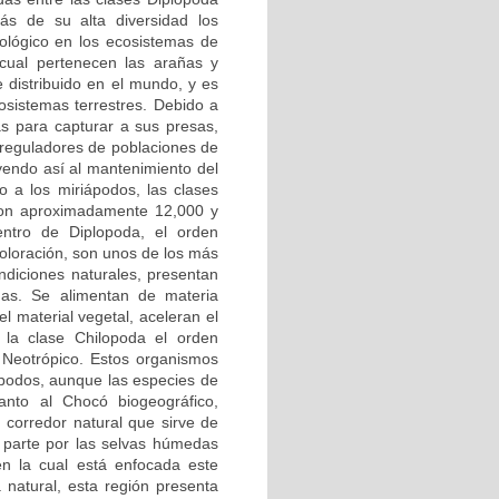
ás de su alta diversidad los
ológico en los ecosistemas de
cual pertenecen las arañas y
 distribuido en el mundo, y es
osistemas terrestres. Debido a
as para capturar a sus presas,
 reguladores de poblaciones de
yendo así al mantenimiento del
o a los miriápodos, las clases
con aproximadamente 12,000 y
entro de Diplopoda, el orden
oloración, son unos de los más
ndiciones naturales, presentan
idas. Se alimentan de materia
l material vegetal, aceleran el
a la clase Chilopoda el orden
Neotrópico. Estos organismos
ópodos, aunque las especies de
nto al Chocó biogeográfico,
corredor natural que sirve de
 parte por las selvas húmedas
n la cual está enfocada este
 natural, esta región presenta