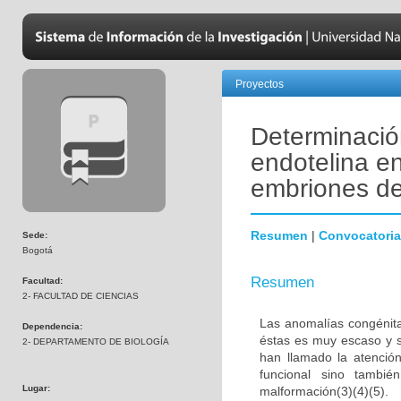
Proyectos
Determinació
endotelina en
embriones de
Resumen
|
Convocatoria
Sede:
Bogotá
Resumen
Facultad:
2- FACULTAD DE CIENCIAS
Las anomalías congénita
Dependencia:
éstas es muy escaso y s
2- DEPARTAMENTO DE BIOLOGÍA
han llamado la atenció
funcional sino tambié
Lugar:
malformación(3)(4)(5