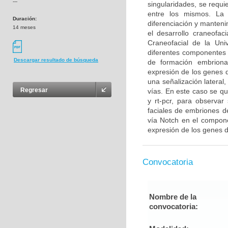
---
singularidades, se requ
entre los mismos. La 
Duración:
diferenciación y manteni
14 meses
el desarrollo craneofac
Craneofacial de la Uni
diferentes componentes 
Descargar resultado de búsqueda
de formación embrionar
expresión de los genes d
una señalización lateral
Regresar
vías. En este caso se qu
y rt-pcr, para observa
faciales de embriones d
vía Notch en el componen
expresión de los genes d
Convocatoria
Nombre de la
convocatoria: