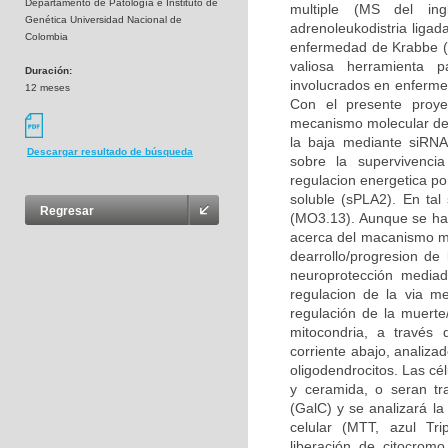
Departamento de Patología e Instituto de
multiple (MS del ingl
Genética Universidad Nacional de
adrenoleukodistria liga
Colombia
enfermedad de Krabbe (K
valiosa herramienta p
Duración:
involucrados en enfermed
12 meses
Con el presente proye
mecanismo molecular del 
la baja mediante siRNA 
Descargar resultado de búsqueda
sobre la supervivencia
regulacion energetica po
soluble (sPLA2). En tal 
Regresar
(MO3.13). Aunque se ha
acerca del macanismo mol
dearrollo/progresion d
neuroprotección mediad
regulacion de la via m
regulación de la muerte
mitocondria, a través 
corriente abajo, analiza
oligodendrocitos. Las cé
y ceramida, o seran tr
(GalC) y se analizará la
celular (MTT, azul Tri
liberación de citocromo