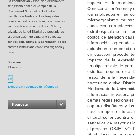
La coordinaciòn y ejecución del proyecto
impacto en la morbimo
se ejercera desde el Campus de la
Conocer el fenómeno y s
Universidad Nacional de Colombia,
los implicados en su co
Facultad de Medicina. Los hospitales
microorganismo causan
donde se realizará captura de información
asociación con infeccion
son hospitales de naturaleza pública y
extrahospitalario. En n
privada de la red Distrital de prestadores,
costos de atención causa
la participación de cada uno de los 21
centros esta sujeta a la aprobación de los
información agregada d
comités institucionales de investigación y
actualmente un estudio 
ética
en cuestión procedente
impacto de la expresió
Duración:
fenotipo resistente perm
12 meses
estudios depende de l
responde a la necesidad
bacteriana a nivel Distr
Descargar resultado de búsqueda
Medicina de la Universi
información novedosa pro
demás redes regionales d
Regresar
captura diseñados y los 
hace un aporte interesan
el cual se encuentra en
sanitarios de mayor cali
el proceso. OBJETIVO: D
Staphylococcus aureus re