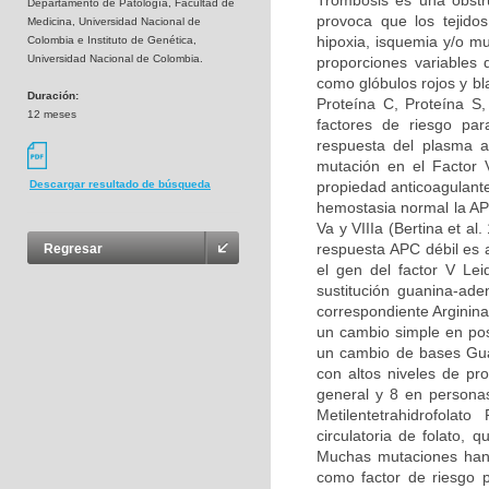
Trombosis es una obstru
Departamento de Patología, Facultad de
provoca que los tejidos
Medicina, Universidad Nacional de
hipoxia, isquemia y/o m
Colombia e Instituto de Genética,
Universidad Nacional de Colombia.
proporciones variables
como glóbulos rojos y bl
Duración:
Proteína C, Proteína S
12 meses
factores de riesgo par
respuesta del plasma a
mutación en el Factor 
propiedad anticoagulante
Descargar resultado de búsqueda
hemostasia normal la APC
Va y VIIIa (Bertina et al
respuesta APC débil es 
Regresar
el gen del factor V Le
sustitución guanina-ad
correspondiente Arginina
un cambio simple en pos
un cambio de bases Guan
con altos niveles de pr
general y 8 en persona
Metilentetrahidrofolat
circulatoria de folato,
Muchas mutaciones han 
como factor de riesgo p