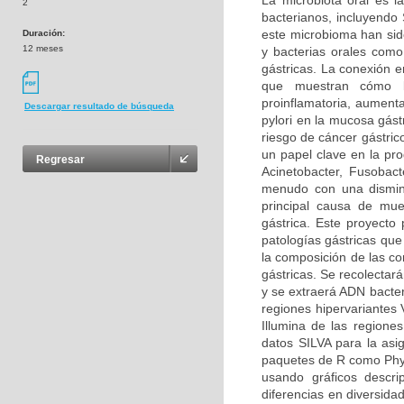
La microbiota oral es
2
bacterianos, incluyendo
este microbioma han sid
Duración:
12 meses
y bacterias orales com
gástricas. La conexión e
que muestran cómo l
proinflamatoria, aumenta
Descargar resultado de búsqueda
pylori en la mucosa gást
riesgo de cáncer gástric
un papel clave en la pro
Regresar
Acinetobacter, Fusobact
menudo con una disminu
principal causa de mue
gástrica. Este proyecto 
patologías gástricas que
la composición de las co
gástricas. Se recolectar
y se extraerá ADN bacter
regiones hipervariantes
Illumina de las regione
datos SILVA para la asig
paquetes de R como Phyl
usando gráficos descri
diferencias en diversida