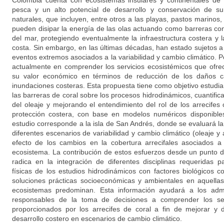
Colombia cuenta con ecosistemas insulares y continentales de g
pesca y un alto potencial de desarrollo y conservación de su 
naturales, que incluyen, entre otros a las playas, pastos marinos,
pueden disipar la energía de las olas actuando como barreras contr
del mar, protegiendo eventualmente la infraestructura costera y
costa. Sin embargo, en las últimas décadas, han estado sujetos a
eventos extremos asociados a la variabilidad y cambio climático. Po
actualmente en comprender los servicios ecosistémicos que ofre
su valor económico en términos de reducción de los daños c
inundaciones costeras. Esta propuesta tiene como objetivo estudia
las barreras de coral sobre los procesos hidrodinámicos, cuantifica
del oleaje y mejorando el entendimiento del rol de los arrecifes
protección costera, con base en modelos numéricos disponibles
estudio corresponde a la isla de San Andrés, donde se evaluará la 
diferentes escenarios de variabilidad y cambio climático (oleaje y 
efecto de los cambios en la cobertura arrecifales asociados a
ecosistema. La contribución de estos esfuerzos desde un punto de 
radica en la integración de diferentes disciplinas requeridas 
físicas de los estudios hidrodinámicos con factores biológicos
soluciones prácticas socioeconómicas y ambientales en aquellas
ecosistemas predominan. Esta información ayudará a los admi
responsables de la toma de decisiones a comprender los ser
proporcionados por los arrecifes de coral a fin de mejorar y 
desarrollo costero en escenarios de cambio climático.