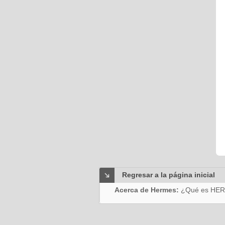
Regresar a la página inicial
Acerca de Hermes:
¿Qué es HE