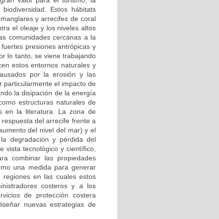
ran valor para el turismo, la
biodiversidad. Estos hábitats
 manglares y arrecifes de coral
a el oleaje y los niveles altos
 las comunidades cercanas a la
 fuertes presiones antrópicas y
r lo tanto, se viene trabajando
cen estos entornos naturales y
ausados por la erosión y las
r particularmente el impacto de
ndo la disipación de la energía
 como estructuras naturales de
 en la literatura. La zona de
respuesta del arrecife frente a
aumento del nivel del mar) y el
 la degradación y pérdida del
vista tecnológico y científico,
para combinar las propiedades
 como una medida para generar
 regiones en las cuales estos
nistradores costeros y a los
vicios de protección costera
diseñar nuevas estrategias de