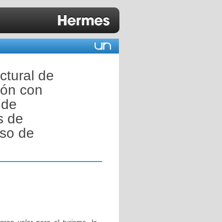
ctural de
ción con
 de
s de
aso de