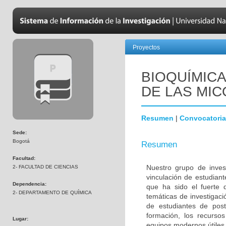
Proyectos
BIOQUÍMICA
DE LAS MI
Resumen
|
Convocatoria
Sede:
Bogotá
Resumen
Facultad:
Nuestro grupo de inves
2- FACULTAD DE CIENCIAS
vinculación de estudiant
Dependencia:
que ha sido el fuerte d
2- DEPARTAMENTO DE QUÍMICA
temáticas de investigac
de estudiantes de po
formación, los recursos
Lugar:
equipos modernos útiles 