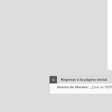
Regresar a la página inicial
Acerca de Hermes:
¿Qué es HE