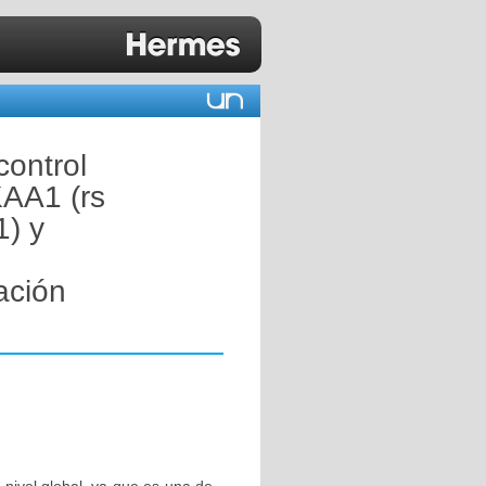
control
AA1 (rs
) y
ación