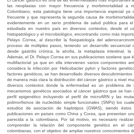
El cáncer gástrico es una de las enfermedades más importantes a 
las neoplasias con mayor frecuencia y morbimortalidad a ni
Colombiano, esta patología tiene una importancia especial ya
frecuente y que representa la segunda causa de morbimortalidad
evidentemente en un serio problema de salud pública para el 
estudiada en nuestro país en diversos contextos, desde el c
histopatológico y el microbiológico, encontrando como más importan
Pelayo Correa, al describir la fisiopatología del adenocarcino
proceso de múltiples pasos, teniendo un desarrollo secuencial 
desde gastritis crónica, la atrofia, la metaplasia intestinal, l
Además, el Dr. Pelayo Correa en sus publicaciones sostiene que 
multifactorial ya que en ella intervienen varios componentes am
considera la infección por Helicobacter pylori y factores genéti
factores genéticos, se han desarrollado diversos descubrimiento
de manera más clara la distribución del cáncer gástrico a nivel mun
diversos contextos donde la enfermedad es un problema de sa
mecanismos genéticos asociados al cáncer gástrico que se han d
perfil epigenético incluyendo el perfil de microARN y las mut
polimorfismos de nucleótido simple funcionales (SNPs) los cual
estudios de asociación de haplotipos (GWAS), siendo éstos 
publicaciones en países como China y Corea, que presentan un
parecida a la colombiana. Por tal motivo, es necesario realiza
comprender la relación del componente genético en el cán
colombianas, con el objetivo de ampliar nuestros conocimientos 