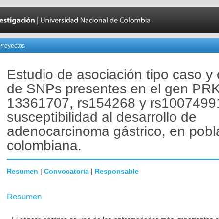
Proyectos
Estudio de asociación tipo caso y 
de SNPs presentes en el gen PRK
13361707, rs154268 y rs10074991
susceptibilidad al desarrollo de
adenocarcinoma gástrico, en pobl
colombiana.
Resumen
|
Convocatoria
|
Responsable
Resumen