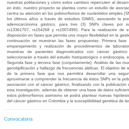
nuestras poblaciones y cómo estos cambios repercuten al desarr
en ésto, nuestro proyecto se plantea como un estudio de asociac
centra su atención en los polimorfismos de nucleótidos simples (
los últimos años a través de estudios GWAS, asociando la pr
adenocarcinoma gástrico, para tres (3) SNPs claves por sus 
rs13361707, rs154268 y rs10074991. Para la realización de 
disposición en fases que permita una mayor flexibilidad en la gesti
continuación se muestran las fases propuestas: Primera fase: 
emparejamiento y realización de procedimientos de laborato
muestras de pacientes diagnosticados con cáncer gástrico
seleccionarán a través del estudio histopatoógico o endoscopia, 
Segunda fase y tercera fase (conjuntamente): Análisis de las m
genotipificación y hallazgo de frecuencias alélicas. El objetivo de 
de la primera fase que nos permitirá desarrollar una segun
aproximarse a comprender la frecuencia de éstos SNPs en la pob
asociación con el cáncer gástrico, finalizando con la publicación
esta investigación, además de obtener una base de datos suficient
estos polimorfismos asimismo se podrá plantear nuevas hipótesis
del cáncer gástrico en Colombia y la susceptibilidad genética de la
Convocatoria