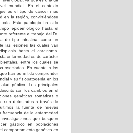
nivel global, ya que es una de
vel mundial. En el contexto
 que es el tipo de cáncer más
 en la región, convirtiéndose
país. Esta patología ha sido
ampo epidemiológico hasta el
te referente el trabajo del Dr.
ma de tipo intestinal como un
de las lesiones las cuales van
a displasia hasta el carcinoma.
ésta enfermedad es de carácter
bientales, entre los cuales se
cos asociados. En cuanto a los
s que han permitido comprender
dial y su fisiopatogenia en los
lud pública. Los principales
escrito son los cambios en el
aciones genéticas somáticas o
es son detectados a través de
últimos la fuente de nuevas
a frecuencia de la enfermedad
r investigaciones que busquen
cer gástrico en poblaciones
del comportamiento genético en