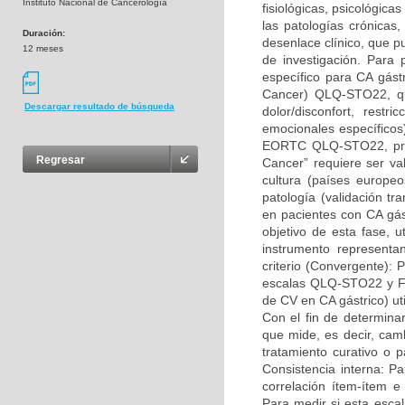
Instituto Nacional de Cancerología
fisiológicas, psicológica
las patologías crónicas
Duración:
desenlace clínico, que p
12 meses
de investigación. Para 
específico para CA gás
Cancer) QLQ-STO22, que
Descargar resultado de búsqueda
dolor/disconfort, restr
emocionales específicos
EORTC QLQ-STO22, prov
Regresar
Cancer” requiere ser va
cultura (países europeo
patología (validación t
en pacientes con CA gást
objetivo de esta fase, ut
instrumento representa
criterio (Convergente): 
escalas QLQ-STO22 y FA
de CV en CA gástrico) ut
Con el fin de determinar
que mide, es decir, cam
tratamiento curativo o p
Consistencia interna: P
correlación ítem-ítem e 
Para medir si esta esca