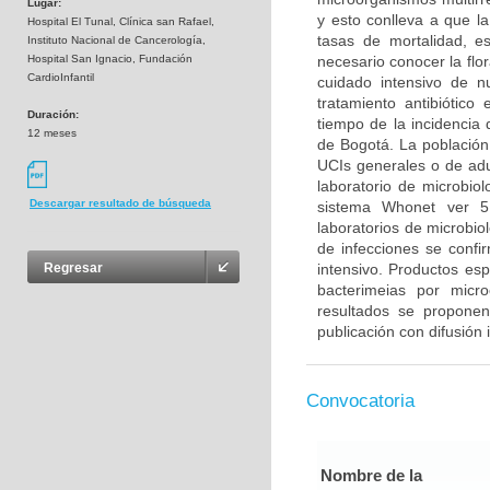
Lugar:
y esto conlleva a que la
Hospital El Tunal, Clínica san Rafael,
tasas de mortalidad, es
Instituto Nacional de Cancerología,
Hospital San Ignacio, Fundación
necesario conocer la flo
CardioInfantil
cuidado intensivo de n
tratamiento antibiótico
Duración:
tiempo de la incidencia 
12 meses
de Bogotá. La población 
UCIs generales o de adu
laboratorio de microbiol
Descargar resultado de búsqueda
sistema Whonet ver 5
laboratorios de microbiol
de infecciones se confi
intensivo. Productos esp
Regresar
bacterimeias por micr
resultados se propone
publicación con difusión 
Convocatoria
Nombre de la