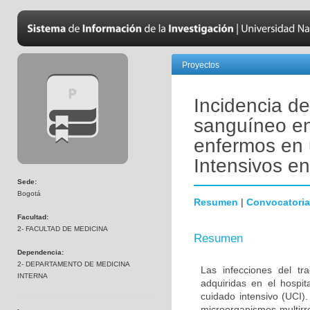
Proyectos
Incidencia de
sanguíneo en
enfermos en 
Intensivos e
Sede:
Bogotá
Resumen
|
Convocatoria
Facultad:
2- FACULTAD DE MEDICINA
Resumen
Dependencia:
2- DEPARTAMENTO DE MEDICINA
Las infecciones del tr
INTERNA
adquiridas en el hospi
cuidado intensivo (UCI)
microorganismos multirr