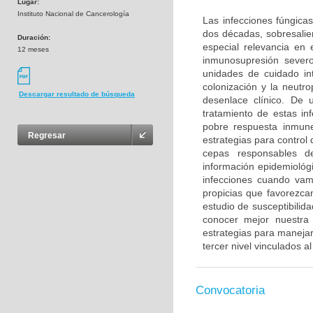
Lugar:
Instituto Nacional de Cancerología
Las infecciones fúngica
dos décadas, sobresalie
Duración:
especial relevancia en
12 meses
inmunosupresión sever
unidades de cuidado in
colonización y la neutr
Descargar resultado de búsqueda
desenlace clínico. De 
tratamiento de estas in
pobre respuesta inmune
Regresar
estrategias para control 
cepas responsables de
información epidemiológ
infecciones cuando vam
propicias que favorezcan
estudio de susceptibilid
conocer mejor nuestra s
estrategias para manejar
tercer nivel vinculados a
Convocatoria