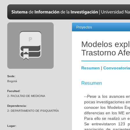
Proyectos
Modelos expl
Trastorno Afe
Resumen
|
Convocatoria
Sede:
Bogotá
Resumen
Facultad:
--Pese a los avances en 
2- FACULTAD DE MEDICINA
pocas investigaciones en
Dependencia:
conocer los Modelos Exp
2- DEPARTAMENTO DE PSIQUIATRÍA
diferencias en los ME e
Para ello se realizó un 
Se entrevistaron 123 p
Lugar:
asociación de paciente