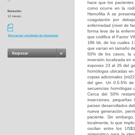
---
hace que los pacientes 
como ocurre en la rodi
Duración:
Hemofilia A se present
12 meses
coagulación por debaj
enfermedad (nivel de fac
forma leve de la enferm
Descargar resultado de búsqueda
que codifica el Factor V
186 kb, de los cuales 1
que varían en tamaño de
Regresar
50% de los casos, la a
inversión localizada en 
expones 23 al 26 del ge
homólogas ubicadas en e
copias adicionales (int2
del gen. Un 0.5-5% de
secuencias homólogas ub
Cerca del 50% restant
inserciones, pequeñas 
países desarrollados de
nueva generación, permi
paciente. Sin embargo,
localmente, lo que impli
oscilan entre los US$
sistemático para la iden