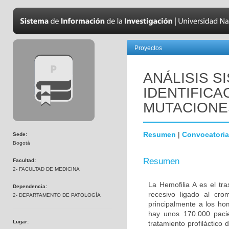
Proyectos
ANÁLISIS S
IDENTIFIC
MUTACIONES
Resumen
|
Convocatoria
Sede:
Bogotá
Resumen
Facultad:
2- FACULTAD DE MEDICINA
La Hemofilia A es el tr
Dependencia:
recesivo ligado al cr
2- DEPARTAMENTO DE PATOLOGÍA
principalmente a los h
hay unos 170.000 pacie
Lugar:
tratamiento profiláctico 