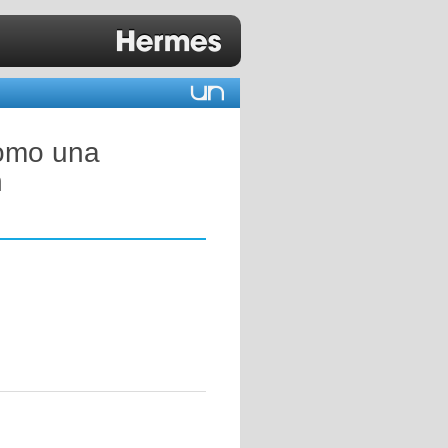
como una
n