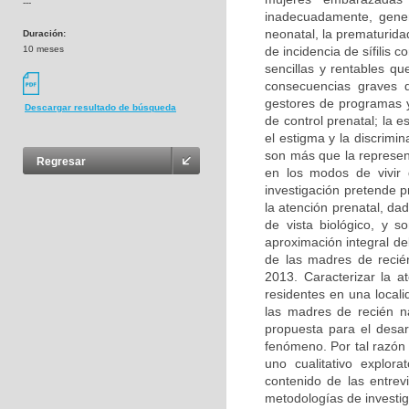
---
inadecuadamente, gener
neonatal, la prematuridad
Duración:
10 meses
de incidencia de sífilis 
sencillas y rentables qu
consecuencias graves de
gestores de programas y
Descargar resultado de búsqueda
de control prenatal; la 
el estigma y la discrimi
son más que la represen
Regresar
en los modos de vivir 
investigación pretende p
la atención prenatal, da
de vista biológico, y 
aproximación integral d
de las madres de recién
2013. Caracterizar la a
residentes en una locali
las madres de recién n
propuesta para el desarr
fenómeno. Por tal razón 
uno cualitativo explor
contenido de las entrev
metodologías de investig