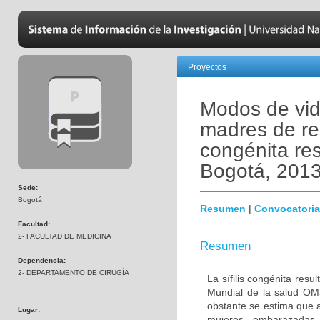
Proyectos
Modos de vida
madres de rec
congénita re
Bogotá, 201
Sede:
Bogotá
Resumen
|
Convocatoria
Facultad:
2- FACULTAD DE MEDICINA
Resumen
Dependencia:
2- DEPARTAMENTO DE CIRUGÍA
La sífilis congénita res
Mundial de la salud OMS
obstante se estima que a
Lugar:
mujeres embarazadas