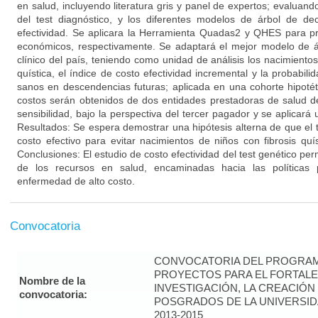
en salud, incluyendo literatura gris y panel de expertos; evaluando
del test diagnóstico, y los diferentes modelos de árbol de de
efectividad. Se aplicara la Herramienta Quadas2 y QHES para pr
económicos, respectivamente. Se adaptará el mejor modelo de ár
clínico del país, teniendo como unidad de análisis los nacimientos
quística, el índice de costo efectividad incremental y la probabil
sanos en descendencias futuras; aplicada en una cohorte hipoté
costos serán obtenidos de dos entidades prestadoras de salud de
sensibilidad, bajo la perspectiva del tercer pagador y se aplicar
Resultados: Se espera demostrar una hipótesis alterna de que el 
costo efectivo para evitar nacimientos de niños con fibrosis quí
Conclusiones: El estudio de costo efectividad del test genético pe
de los recursos en salud, encaminadas hacia las políticas 
enfermedad de alto costo.
Convocatoria
CONVOCATORIA DEL PROGRAM
PROYECTOS PARA EL FORTALE
Nombre de la
INVESTIGACIÓN, LA CREACIÓN
convocatoria:
POSGRADOS DE LA UNIVERSID
2013-2015