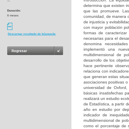
Introducción: La equid
---
determina que existen in
que las promueve. Las
Duración:
6 meses
comunidad, de manera qu
de injusticia y evitabili
con mayor población pob
formas de caracterizar
Descargar resultado de búsqueda
necesarias para el desar
denomina necesidades
implementó una nueva
Regresar
multidimensional de p
desarrollo de los objeti
hace pertinente observa
relaciona con indicador
que generan estas situaci
asociaciones positivas o
universidad de Oxford,
básicas insatisfechas 
realizará un estudio eco
de Estadística, a partir
año en estudio por dep
indicador de inequidad
multidimensional de pob
como el porcentaje de 