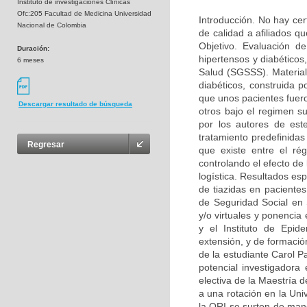
Instituto de investigaciones Clínicas
Ofc:205 Facultad de Medicina Universidad
Introducción. No hay cer
Nacional de Colombia
de calidad a afiliados 
Objetivo. Evaluación d
Duración:
hipertensos y diabéticos
6 meses
Salud (SGSSS). Material
diabéticos, construida p
que unos pacientes fuer
Descargar resultado de búsqueda
otros bajo el regimen s
por los autores de est
tratamiento predefinidas 
Regresar
que existe entre el rég
controlando el efecto de
logística. Resultados es
de tiazidas en pacientes
de Seguridad Social en 
y/o virtuales y ponencia
y el Instituto de Epid
extensión, y de formació
de la estudiante Carol 
potencial investigadora
electiva de la Maestría 
a una rotación en la Univ
la ORI se surten de mane