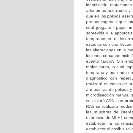
identificado mutacione
adenomas aserrados y l
que en los pólipos ase
protooncogenes que int
cual juega un papel imp
sobrevida y la apoptos
tempranos en el desarro
estudios con una frecuen
las alteraciones en la m
lesiones cercanas histo
evento tardío9 Sin emb
moleculares, lo cual imp
temprano y por ende una
diagnostico con reperc
realizará en casos de ar
a muestras de pólipos y 
microdisección manual se
se aislará ADN con prote
RAS se realizara median
las muestras de interé
expresión de MLH1 como
establecer la correlac
establecer el posible rol