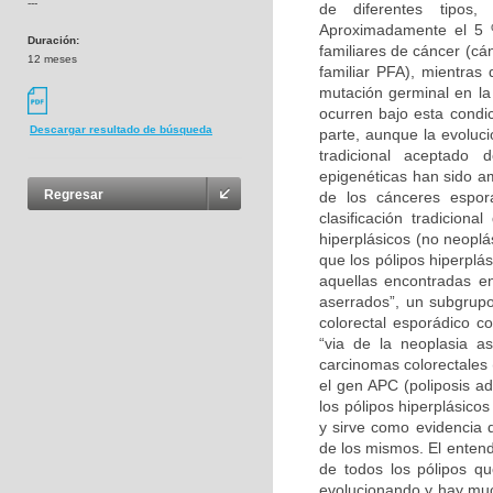
---
de diferentes tipos
Aproximadamente el 5 %
Duración:
familiares de cáncer (cá
12 meses
familiar PFA), mientra
mutación germinal en la
ocurren bajo esta condic
Descargar resultado de búsqueda
parte, aunque la evoluc
tradicional aceptado 
epigenéticas han sido am
Regresar
de los cánceres espo
clasificación tradiciona
hiperplásicos (no neopl
que los pólipos hiperplá
aquellas encontradas en
aserrados”, un subgrupo
colorectal esporádico co
“via de la neoplasia a
carcinomas colorectales
el gen APC (poliposis ad
los pólipos hiperplásic
y sirve como evidencia 
de los mismos. El entend
de todos los pólipos q
evolucionando y hay much