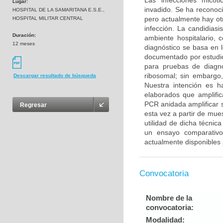
Las infecciones micót
Lugar:
invadido. Se ha reconoc
HOSPITAL DE LA SAMARITANA E.S.E.,
pero actualmente hay otr
HOSPITAL MILITAR CENTRAL
infección. La candidiasi
Duración:
ambiente hospitalario, 
12 meses
diagnóstico se basa en 
documentado por estudio
para pruebas de diagnó
ribosomal; sin embargo,
Descargar resultado de búsqueda
Nuestra intención es h
elaborados que amplifi
PCR anidada amplificar 
Regresar
esta vez a partir de mue
utilidad de dicha técni
un ensayo comparativo 
actualmente disponibles 
Convocatoria
Nombre de la
convocatoria:
Modalidad: