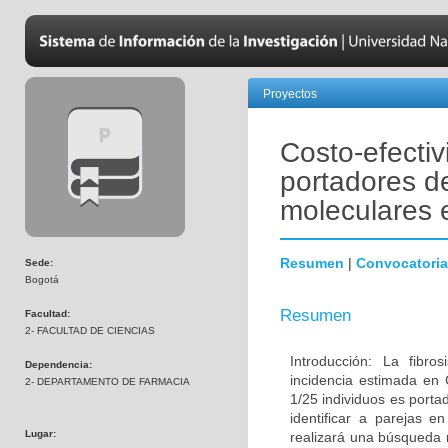
Proyectos
Costo-efectiv
portadores de
moleculares 
Resumen
|
Convocatoria
Sede:
Bogotá
Resumen
Facultad:
2- FACULTAD DE CIENCIAS
Introducción: La fibr
Dependencia:
incidencia estimada en 
2- DEPARTAMENTO DE FARMACIA
1/25 individuos es port
identificar a parejas 
Lugar:
realizará una búsqueda 