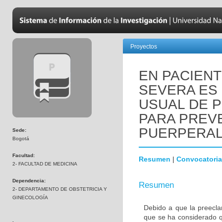
Proyectos
EN PACIEN
SEVERA ES
USUAL DE P
PARA PREVE
PUERPERA
Sede:
Bogotá
Facultad:
Resumen
|
Convocatoria
2- FACULTAD DE MEDICINA
Dependencia:
Resumen
2- DEPARTAMENTO DE OBSTETRICIA Y
GINECOLOGÍA
Debido a que la preecla
que se ha considerado q