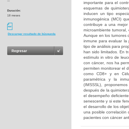
---
importante para el contr
esquemas de quimiotera
Duración:
inducen un tipo especi
18 meses
inmunogénica (MCI) que
contribuye a una mejor 
microambiente tumoral, 
Descargar resultado de búsqueda
Aunque en los tumores de
inmune para evaluar la 
tipo de análisis para pr
Regresar
han sido limitados. En t
estímulo in vitro de le
con cáncer, nos ha perm
permiten monitorear el 
como CD8+ y en Célula
paramétrica y la inmu
(IMSSSL), proponemos 
después de la quimioter
el desempeño deficiente 
senescente y si este fen
el desarrollo de los obje
una posible correlación
pacientes con cáncer an