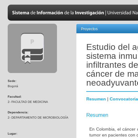
Proyectos
Estudio del a
sistema inmu
infiltrantes 
cáncer de ma
neoadyuvant
Sede:
Bogotá
Facultad:
Resumen
|
Convocatoria
2- FACULTAD DE MEDICINA
Dependencia:
Resumen
2- DEPARTAMENTO DE MICROBIOLOGÍA
En Colombia, el cáncer 
Lugar:
tumor en pacientes con 