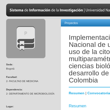
Proyectos
Implementaci
Nacional de 
uso de la cito
multiparamétr
ciencias biol
Sede:
Bogotá
desarrollo de
Facultad:
Colombia
2- FACULTAD DE MEDICINA
Dependencia:
Resumen
|
Convocatoria
2- DEPARTAMENTO DE MICROBIOLOGÍA
Resumen
Lugar: