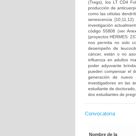
(Tregs), los LT CD4 Fo
producción de anticuerp
como las células dendrí
senescencia [10,11,12
investigación actualmen
código 55808 (ver Ane
(proyectos HERMES: 237
nos permita no solo co
desempeño de leucocito
cáncer, están o no aso
influenza en adultos m
poder adyuvante brinda
pueden compensar el d
generación de nuevo c
investigadores en las á
estudiante de doctorado,
dos estudiantes de preg
Convocatoria
Nombre de la