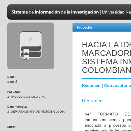
Proyectos
HACIA LA I
MARCADORE
SISTEMA IN
COLOMBIA
Sede:
Bogotá
Resumen
|
Convocatoria
Facultad:
2- FACULTAD DE MEDICINA
Resumen
Dependencia:
2- DEPARTAMENTO DE MICROBIOLOGÍA
Ver FORMATO DE
inmunosenescencia pued
asociada a procesos de
Lugar:
persistencia de infeccio