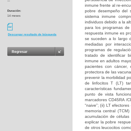
---
inmune frente al re-encu
pobre desempeño del 
Duración:
14 meses
sistema inmune compro
individuos debido a la a
para los programas de 
respuesta inmune es pro
Descargar resultado de búsqueda
se suceden a lo largo d
mediadas por interacc
programas de regulació
Regresar
tratado de identificar
inmune en adultos mayo
pacientes con cáncer, 
protectora de las vacun
prevenir la morbilidad p
de linfocitos T (LT) 
características fundam
punto de vista funciona
marcadores CD45RA /CD4
“naive”; (ii) LT efectore
memoria central (TCM) 
acumulación de células
explicar la pobre respu
de otros leucocitos co