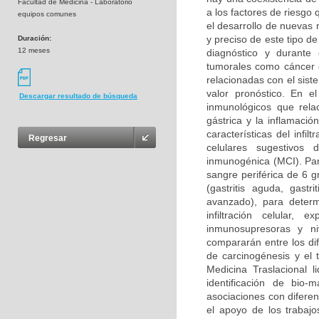
Facultad de Medicina - Laboratorio
a los factores de riesgo
equipos comunes
el desarrollo de nuevas
y preciso de este tipo d
Duración:
12 meses
diagnóstico y durante
tumorales como cáncer d
relacionadas con el sis
valor pronóstico. En e
Descargar resultado de búsqueda
inmunológicos que rela
gástrica y la inflamació
características del infi
Regresar
celulares sugestivos 
inmunogénica (MCI). Para
sangre periférica de 6 g
(gastritis aguda, gastri
avanzado), para determ
infiltración celular,
inmunosupresoras y ni
compararán entre los dif
de carcinogénesis y el 
Medicina Traslacional l
identificación de bio-
asociaciones con difere
el apoyo de los trabajo