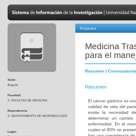
Proyectos
Medicina Tra
para el manej
Resumen
|
Convocatoria
Sede:
Bogotá
Resumen
Facultad:
El cáncer gástrico es un
2- FACULTAD DE MEDICINA
calidad de vida del pac
Dependencia:
existe la necesidad d
2- DEPARTAMENTO DE MICROBIOLOGÍA
determinar un cambio 
enfermedad. En el mun
cuales el 80% se presen
Lugar:
hay una coexistencia de