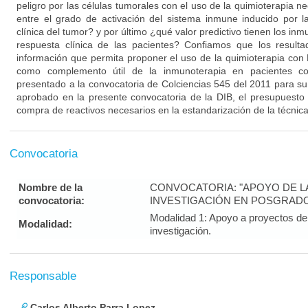
peligro por las células tumorales con el uso de la quimioterapia n
entre el grado de activación del sistema inmune inducido por l
clínica del tumor? y por último ¿qué valor predictivo tienen los in
respuesta clínica de las pacientes? Confiamos que los result
información que permita proponer el uso de la quimioterapia con 
como complemento útil de la inmunoterapia en pacientes co
presentado a la convocatoria de Colciencias 545 del 2011 para su
aprobado en la presente convocatoria de la DIB, el presupuesto 
compra de reactivos necesarios en la estandarización de la técnica 
Convocatoria
Nombre de la
CONVOCATORIA: "APOYO DE LA 
convocatoria:
INVESTIGACIÓN EN POSGRADO
Modalidad 1: Apoyo a proyectos de 
Modalidad:
investigación.
Responsable
Carlos Alberto Parra Lopez