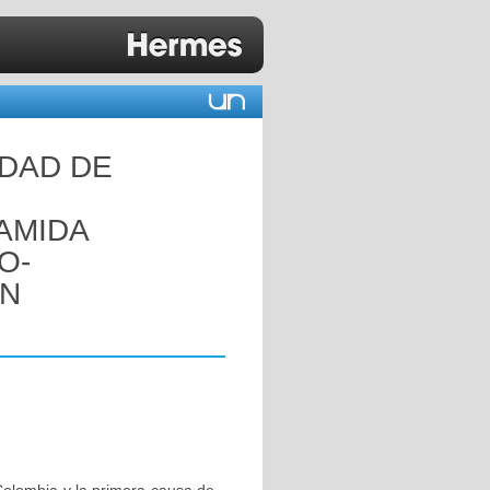
IDAD DE
AMIDA
O-
ON