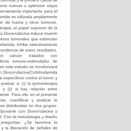
Colombia y la primera causa de
orar nuevas u optimizar viejas
herramienta importante para el
famida es utilizada ampliamente
er de mama y otros tumores.
erapia un papel supresor de la
 la Doxorrubicina induce muerte
ígenos tumorales que estimulan
osfamida inhibe selectivamente
scendencia de estos resultados,
n cáncer tratados con
efecto inmuno-estimulador de
 en este estudio se monitoreará
 Doxorrubicina/Ciclofosfamida
a específicos contra el tumor y
valuar si: (i) la quimioterapia
y (ii) si hay relación entre
ente. Para ello en el presente
r, cuantificar y analizar la
es distribuidas en dos grupos:
dyuvante con Doxorrubicina y
ol. Con la metodología y diseño
 preguntas: ¿Se favorece la
 y la liberación de señales de