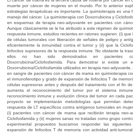
El cáncer de mama es la tercera causa de muerte por cáncer en 
muerte por cáncer de mujeres en el mundo. Por lo anterior expl
estrategias terapéuticas es importante. La quimioterapia es una 
manejo del cáncer. La quimioterapia con Doxorrubicina y Ciclofos
en esquemas de terapia neo-adyuvante en pacientes con cánc
Aunque clásicamente se le ha atribuido a este régimen de quimiot
respuesta inmune, estudios recientes en ratones sugieren: (i) que
de células tumorales con liberación de señales de peligro y ant
eficientemente la inmunidad contra el tumor y (ii) que la Ciclof
linfocitos supresores de la respuesta inmune. No obstante la tra
ellos no han sido demostrados en pacientes co
Doxorrubicina/Ciclofosfamida. Para demostrar si existe un 
Doxorrubicina/Ciclofosfamida utilizados en terapia neo-adyuvante,
en sangre de pacientes con cáncer de mama en quimioterapia con
el inmunofenotipo y grado de expansión de linfocitos T de memori
células supresoras antes y después del tratamiento con el fin de e
aumenta el reconocimiento del tumor por el sistema inmune 
reconocimiento inmune y evolución clínica del tumor en cada paci
proyecto se implementarán metodologías que permitan detecta
respuesta de LT específicos contra antígenos tumorales en mujer
(i) pacientes con cáncer de mama que recibirán terapia neo-a
Ciclofosfamida y (ii) mujeres sanas no tratadas como grupo contr
experimental propuestos buscamos responder las siguientes
expansión de linfocitos T de memoria con actividad anti-tumoral