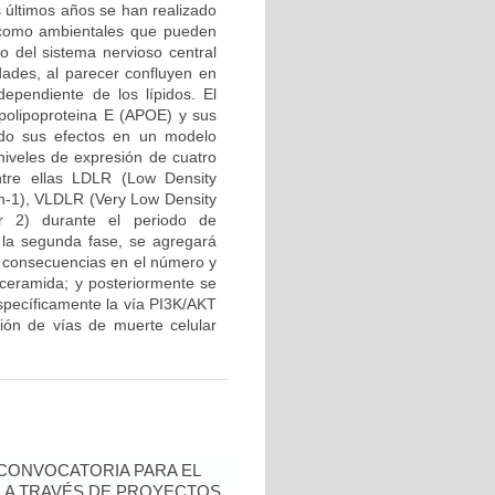
s últimos años se han realizado
s como ambientales que pueden
lo del sistema nervioso central
dades, al parecer confluyen en
ependiente de los lípidos. El
Apolipoproteina E (APOE) y sus
ando sus efectos en un modelo
niveles de expresión de cuatro
tre ellas LDLR (Low Density
in-1), VLDLR (Very Low Density
r 2) durante el periodo de
En la segunda fase, se agregará
s consecuencias en el número y
r ceramida; y posteriormente se
específicamente la vía PI3K/AKT
ión de vías de muerte celular
- CONVOCATORIA PARA EL
N A TRAVÉS DE PROYECTOS