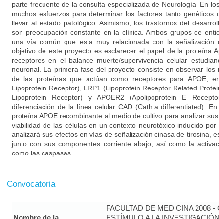
parte frecuente de la consulta especializada de Neurología. En lo
muchos esfuerzos para determinar los factores tanto genético
llevar al estado patológico. Asimismo, los trastornos del desarrol
son preocupación constante en la clínica. Ambos grupos de enti
una vía común que esta muy relacionada con la señalización d
objetivo de este proyecto es esclarecer el papel de la proteína 
receptores en el balance muerte/supervivencia celular estudi
neuronal. La primera fase del proyecto consiste en observar los 
de las proteínas que actúan como receptores para APOE, en
Lipoprotein Receptor), LRP1 (Lipoprotein Receptor Related Prote
Lipoprotein Receptor) y APOER2 (Apolipoprotein E Recepto
diferenciación de la línea celular CAD (Cath.a differentiated). 
proteína APOE recombinante al medio de cultivo para analizar su
viabilidad de las células en un contexto neurotóxico inducido po
analizará sus efectos en vías de señalización cinasa de tirosina, 
junto con sus componentes corriente abajo, así como la activac
como las caspasas.
Convocatoria
FACULTAD DE MEDICINA 2008 
Nombre de la
ESTÍMULO A LA INVESTIGACIÓ