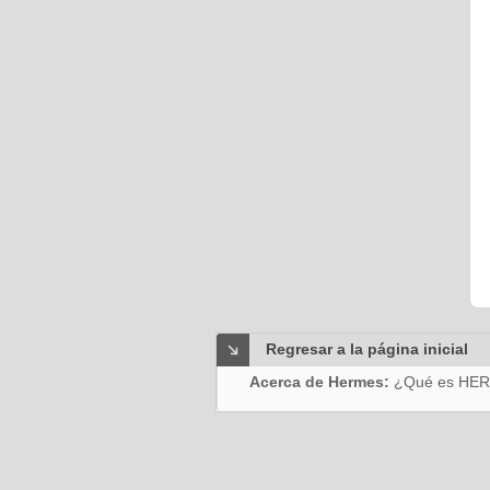
Regresar a la página inicial
Acerca de Hermes:
¿Qué es HE